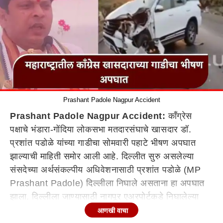
Prashant Padole Nagpur Accident
Prashant Padole Nagpur Accident:
काँग्रेस
पक्षाचे भंडारा-गोंदिया लोकसभा मतदारसंघाचे खासदार डॉ.
प्रशांत पडोळे यांच्या गाडीचा सोमवारी पहाटे भीषण अपघात
झाल्याची माहिती समोर आली आहे. दिल्लीत सुरु असलेल्या
संसदेच्या अर्थसंकल्पीय अधिवेशनासाठी प्रशांत पडोळे (MP
Prashant Padole) दिल्लीला निघाले असताना हा अपघात
झाला. दिल्लीला जाण्यासाठी नागपूर एअरपोर्टकडे निघालेल्या
भंडारा
-
गोंदिया
चे खासदार डॉक्टर प्रशांत पडोळे यांच्या
आणखी वाचा