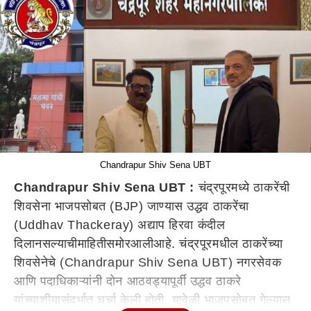
Chandrapur Shiv Sena UBT
Chandrapur Shiv Sena UBT :
चंद्रपूरमध्ये ठाकरेंची
शिवसेना भाजपसोबत (BJP) जाण्यास उद्धव ठाकरेंचा
(Uddhav Thackeray) अद्याप हिरवा कंदील
दिला
नसल्याची
माहिती
समोर
आली
आहे
. चंद्रपूरमधील ठाकरेंच्या
शिवसेनेचे (Chandrapur Shiv Sena UBT) नगरसेवक
आणि पदाधिकाऱ्यांनी दोन आठवड्यापूर्वी उद्धव ठाकरे
यांच्याशी
या
संदर्भात
चर्चा केली
होती
.
यावेळी
भाजपसोबत गेल्यास