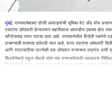
मुंबई
: राज्यसभेबाबत दोन्ही आघाड्यांची भूमिका वेट अँड वॉच असल
पवारांना उमेदवारी देण्यावरून महाविकास आघाडीत एकमत होत नसल्
काँग्रेससह पवार गटाचा दावा आहे. राज्यसभेतील विरोधी पक्षनेते
टाकण्याची शक्यता वर्तवली जात आहे. शरद पवारांना उमेदवारी दि
आणि राष्ट्रवादीचा प्रत्येकी एक उमेदवार राज्यसभा लढणार अशी 
शिवसेनेकडे राहुल शेवाळे यांचं नाव राज्यसभेसाठी जवळपास निश्च
शिवसेनेकडे राहुल शेवाळे यांचं नाव राज्यसभेसाठी जवळपास निश्चित 
गजानन किर्तीकर यांनीही राज्यसभेवर जाण्याची इच्छा पक्षश्रेष्ठीकड
चर्चा करतील अशी माहिती सूत्रांनी दिली आहे. शिवसेनेत आता रा
16 तारखेला मतदान होणार
राज्यसभेची (Rajyasabha) निवडणूक जाहीर झाली असून याच महि
आघाडीकडे 1 जागा आहे. त्यामध्ये, भाजपला 4 आणि शिंदेंच्या शिवसेन
आणि शिंदेंच्या शिवसेना उमेदवारांची प्रतिक्षा आहे. दुसरीकडे म