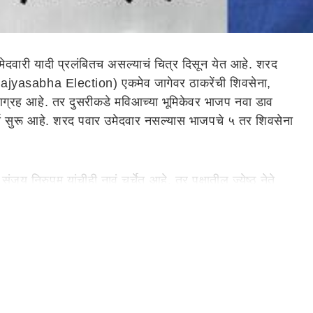
ेदवारी यादी प्रलंबितच असल्याचं चित्र दिसून येत आहे. शरद
 (Rajyasabha Election) एकमेव जागेवर ठाकरेंची शिवसेना,
ी आग्रह आहे. तर दुसरीकडे मविआच्या भूमिकेवर भाजप नवा डाव
्चा सुरू आहे. शरद पवार उमेदवार नसल्यास भाजपचे ५ तर शिवसेना
य निरुपम यांचीही नावं चर्चेत आहे. तर पक्षातील ज्येष्ठ नेते
 शक्यता आहे, निर्णय घेण्यापूर्वी पक्षातील वरिष्ठ नेत्यांसोबतही
yasabha Election)
साठी ही निवडणूक होत असून महायुतीकडे 6 आणि महाविकास
ट्रवादीकडून पार्थ पवार यांचं नाव निश्चित झालं आहे. तर, भाजप
्यात, संख्याबळ अधिक असल्याने शिवसेना आणि काँग्रेसच जास्त