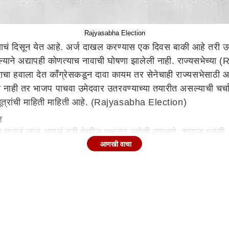
Rajyasabha Election
्याचं दिसून येत आहे. अर्ज दाखल करण्यास एक दिवस बाकी आहे तरी उम
याने अद्यापही कोणत्याच नावाची घोषणा झालेली नाही. राज्यसभेच्या
 पदाचा हवाला देत काँग्रेसकडून दावा कायम तर सेनेचाही राज्यसभेसाठ
ली नाही तर भाजप पाचवा उमेदवार उतरवण्याच्या तयारीत असल्याची चर
सूत्रांची माहिती माहिती आहे. (Rajyasabha Election)
ित
मानलं जात असलं तरी देखील पक्षातून ज्योती वाघमारे, शायना एनसी, संज
आणखी वाचा
े दर्शवली आहे. उपमुख्यमंत्री
एकनाथ शिंदे
हे आज याबाबत निर्णय घेण्याची
ज्यसभेसाठी कुणाची वर्णी लागते हे पाहणं महत्वाचे ठरणार आहे.(Raj
न्यातील 16 तारखेला मतदान होणार आहे. महाराष्ट्रातील 7 जागां
ेला 1 तर राष्ट्रवादी काँग्रेसला 1 जागा मिळणार आहे. त्यामध्ये, राष्
हाविकास आघाडीकडून तिन्ही पक्ष आग्रही असल्याचे पाहायला मिळालं. त