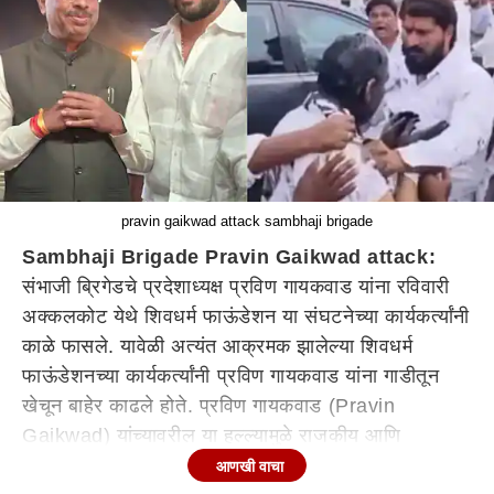
pravin gaikwad attack sambhaji brigade
Sambhaji Brigade Pravin Gaikwad attack:
संभाजी ब्रिगेडचे प्रदेशाध्यक्ष प्रविण गायकवाड यांना रविवारी
अक्कलकोट येथे शिवधर्म फाऊंडेशन या संघटनेच्या कार्यकर्त्यांनी
काळे फासले. यावेळी अत्यंत आक्रमक झालेल्या शिवधर्म
फाऊंडेशनच्या कार्यकर्त्यांनी प्रविण गायकवाड यांना गाडीतून
खेचून बाहेर काढले होते. प्रविण गायकवाड (Pravin
Gaikwad) यांच्यावरील या हल्ल्यामुळे राजकीय आणि
सामाजिक वर्तुळात एकच खळबळ उडाली होती. या हल्ल्यानंतर
आणखी वाचा