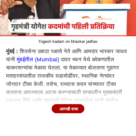
Yogesh kadam on bhaskar jadhav
मुंबई :
शिवसेना उबाठा पक्षाचे नेते आणि आमदार भास्कर जाधव
यांनी
मुंबईतील (Mumbai)
दादर भवन येथे कोकणातील
चाकरमान्यांचा मेळावा घेतला. या मेळाव्यात बोलताना गुहागर
मतदारसंघातील राजकीय घडामोडींवर, स्थानिक नेत्यांवर
जोरदार टीका केली. तसेच, रामदास कदम यांच्यावर टीका
करताना आपल्याला अटक करण्यासाठी तत्कालीन मुख्यमंत्री
एकनाथ शिंदे आणि गृहमंत्री देवेंद्र फडणवीस यांनी पोलीस
अधीक्षकांना फोन केल्याचा गौप्यस्फोटही भास्कर जाधव यांनी
आणखी वाचा
केला होता. आता, शिंदेंच्या शिवसेनेचे नेते आणि मंत्री
योगेश कदम (Yogesh kadam)
यांनी भास्कर जाधव यांच्या
आरोपाला आणि टीकेला प्रत्युत्तर दिलं आहे.