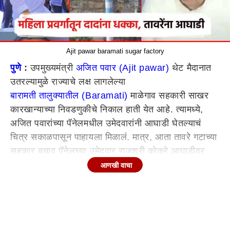
Ajit pawar baramati sugar factory
पुणे
:
उपमुख्यमंत्री
अजित पवार (Ajit pawar)
थेट मैदानात
उतरल्यामुळे राज्याचे लक्ष लागलेल्या
बारामती तालुक्यातील (Baramati)
माळेगाव सहकारी साखर
कारखान्याच्या निवडणुकीचे निकाल हाती येत आहे. त्यामध्ये,
अजित पवारांच्या पॅनेलमधील उमेदवारांनी आघाडी घेतल्याचं
चित्र सकाळपासून पाहायला मिळालं. मात्र, आता तावरे गटाच्या
सहकार बचाव पॅनेलच्या उमेदवार राजश्री कोकरे आघाडीवर
असल्याची माहिती आहे. त्यामुळे, कारखाना निवडणुकीत महिला
आणखी वाचा
गटातून तावरेंच्या पॅनेलला मिळालेलं हे पहिलं यश म्हणता येईल.
येथील
निवडणुकीत (Election)
एकूण 4 गटांनी आपले
उमेदवार उभे केले असून अजित पवार आणि चंद्रकांत तावरे
यांच्या गटातच प्रमुख लढत असल्याचे दिसून येते. तर, शरद