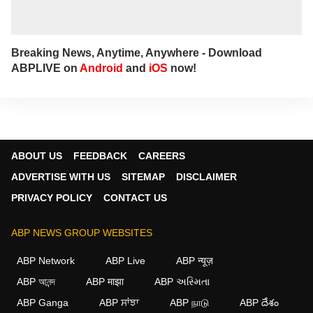
Breaking News, Anytime, Anywhere - Download
ABPLIVE on
Android
and
iOS
now!
ABOUT US
FEEDBACK
CAREERS
ADVERTISE WITH US
SITEMAP
DISCLAIMER
PRIVACY POLICY
CONTACT US
ABP NEWS GROUP WEBSITES
ABP Network
ABP Live
ABP न्यूज़
ABP আনন্দ
ABP माझा
ABP અસ્મિતા
×
ABP Ganga
ABP ਸਾਂਝਾ
ABP நாடு
ABP దేశం
We use cookies to improve your experience, analyze