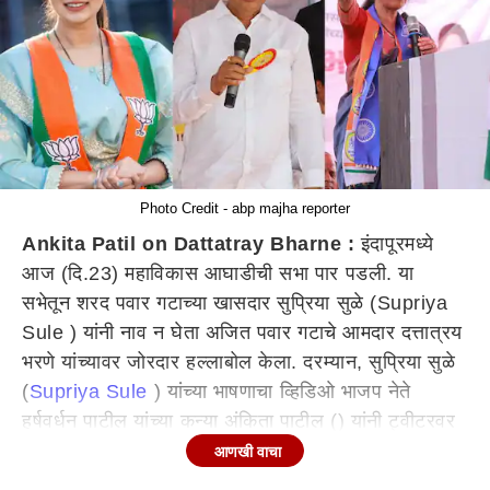
Photo Credit - abp majha reporter
Ankita Patil on Dattatray Bharne :
इंदापूरमध्ये
आज (दि.23) महाविकास आघाडीची सभा पार पडली. या
सभेतून शरद पवार गटाच्या खासदार सुप्रिया सुळे (Supriya
Sule ) यांनी नाव न घेता अजित पवार गटाचे आमदार दत्तात्रय
भरणे यांच्यावर जोरदार हल्लाबोल केला. दरम्यान, सुप्रिया सुळे
(
Supriya Sule
) यांच्या भाषणाचा व्हिडिओ भाजप नेते
हर्षवर्धन पाटील यांच्या कन्या अंकिता पाटील () यांनी ट्वीटरवर
पोस्ट केला आहे. व्हिडीओ पोस्ट करुन अंकिता पाटील (Ankita
आणखी वाचा
Patil) यांनी दत्तात्रय भरणेंवर हल्लाबोल केलाय. ट्वीटरवर