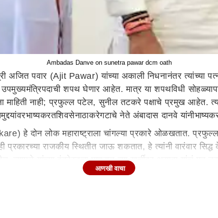
Ambadas Danve on sunetra pawar dcm oath
त्री अजित पवार (Ajit Pawar) यांच्या अकाली निधनानंतर त्यांच्या पत
पमुख्यमंत्रिपदाची शपथ घेणार आहेत. मात्र या शपथविधी सोहळ्यापासुन श
ला
माहिती नाही; प्रफु
ल्ल
पटेल, सुनील तटकरे पक्षाचे प्रमुख आहेत. त्
च
मुद्दयांवर
भाष्य
करत
शिवसेना
ठाकरे
गटाचे
नेते अंबादास दानवे
यांनी
भाष्य
क
re) हे दोन लोक महाराष्ट्राला चांगल्या प्रकारे ओळखतात. प्रफुल्
त्याही प्रकारच्या राजकीय स्थितीत जाऊ शकतात, हे त्यांनी वारंवार सिद्ध
त्यामुळे यांच्या इंटरेस्टचा माणूसच त्या खुर्चीवर असावा यांचं मत 
आणखी वाचा
 अजित
दादांनी
निर्माण केलेलं जागेवर सुनेत्रा
वहिनींचा
नैतिक अधिकार
 अजित दादा यांनी निर्माण केलेलं जागेवर त्यांचा नैतिक अधिकार आहे. शे