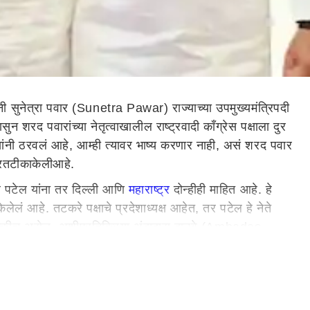
्नी सुनेत्रा पवार (Sunetra Pawar) राज्याच्या उपमुख्यमंत्रिपदी
रद पवारांच्या नेतृत्वाखालील राष्ट्रवादी काँग्रेस पक्षाला दुर
यांनी ठरवलं आहे, आम्ही त्यावर भाष्य करणार नाही, असं शरद पवार
रत
टीका
केली
आहे
.
ल पटेल यांना तर दिल्ली आणि
महाराष्ट्र
दोन्हीही माहित आहे. हे
केलेलं
आहे. तटकरे पक्षाचे प्रदेशाध्यक्ष आहेत, तर पटेल हे नेते
नक्कीच असेल,
अशी
प्रतिक्रिया
अंबादास दानवे (Ambadas
वटी
तो
त्याच्याच पक्षाचा निर्णय आहे. ते काय दुसऱ्या पक्षाच्या