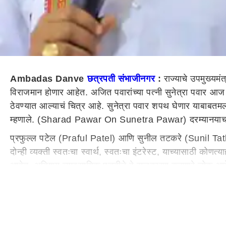
Ambadas Danve
छत्रपती संभाजीनगर
:
राज्याचे उपमुख्यमं
विराजमान होणार आहेत. अजित पवारांच्या पत्नी सुनेत्रा पवार आज उ
ठेवण्यात आल्याचं चित्र आहे. सुनेत्रा पवार शपथ घेणार
या
बाबत
म
म्हणाले. (Sharad Pawar On Sunetra Pawar)
दरम्यान
या
प्रफुल्ल पटेल (Praful Patel)
आणि
सुनील तटकरे (Sunil Tatka
दोन्ही व्यक्ती स्वतःचा स्वार्थ, स्वतःचा इंटरेस्ट, याच्यासाठी कोण
आहेत, अतिशय व्यावसायिक पद्धतीने हे राजकारण करणारे लोक आहेत. 
Danve)
यांनी
दिली
आहे
.
Ambadas Danve on Sunetra Pawar DCM Oath :
दरम्यान
, सुनेत्रा वहिनी बद्दल मी तसं बोलणार नाही. मात्र त्यांना