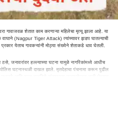
ा गावाजवळ शेतात काम करणाऱ्या महिलेचा मृत्यू झाला आहे. या
नक वाघाने (Nagpur Tiger Attack) त्यांच्यावर झडप घातल्याची
प्रकार येताच गावकऱ्यांनी मोठ्या संख्येने शेताकडे धाव घेतली.
े ठसे, जनावरांवर हल्ल्याच्या घटना यामुळे नागरिकांमध्ये आधीच
 पोलिस घटनास्थळी दाखल झाले. मृतदेहाचा पंचनामा करून पुढील
 उभारणे आणि गस्त वाढविणे यांसारख्या उपाययोजना हाती घेण्यात
ोकादायक बनले असून कायमस्वरूपी प्रतिबंधात्मक उपाययोजना,
 आहे. हल्ला इतका भीषण होता की त्यांचा घटनास्थळीच मृत्यू