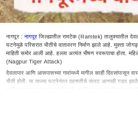
नागपूर :
नागपूर
जिल्ह्यातील रामटेक (Ramtek) तालुक्यातील देव
घटनेमुळे परिसरात भीतीचे वातावरण निर्माण झाले आहे. मुक्ता ज
माहिती समोर आली आहे. हल्ला अत्यंत भीषण स्वरूपाचा होता. महिलेचा
(Nagpur Tiger Attack)
देवलापार आणि आसपासच्या गावांमध्ये मागील काही दिवसांपासून वाघाच्
भीती होती. या ताज्या घटनेनंतर दहशतीचे सावट आणखी गडद झाले 
प्रक्रिया सुरू करण्यात आली आहे. संबंधित वाघाचा शोध घेण्यासा
आल्या आहेत, अशी माहिती आहे.(Nagpur Tiger Attack)
दरम्यान, ग्रामस्थांनी वन विभागाकडून तातडीने ठोस पावले उचलण
भरपाईची तत्काळ घोषणा आणि वाघाचा बंदोबस्त करण्याची मागणी 
शेतात काम करताना हल्ला
मुक्ता जोगड्या मरसकोल्हे या काल दुपारी अंदाजे शेतात काम करत