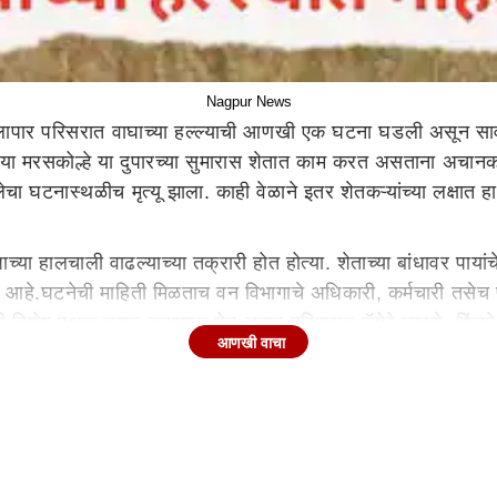
Nagpur News
लापार परिसरात वाघाच्या हल्ल्याची आणखी एक घटना घडली असून सावर
ोगड्या मरसकोल्हे या दुपारच्या सुमारास शेतात काम करत असताना अचा
 घटनास्थळीच मृत्यू झाला. काही वेळाने इतर शेतकऱ्यांच्या लक्षात हा 
या हालचाली वाढल्याच्या तक्रारी होत होत्या. शेताच्या बांधावर पायांच
आहे.घटनेची माहिती मिळताच वन विभागाचे अधिकारी, कर्मचारी तसेच
ठी विशेष पथक तयार करण्यात येत असून परिसरात कॅमेरे लावणे, पिंजरे
आणखी वाचा
्याची मागणी केली आहे. शेतकऱ्यांना सकाळ-संध्याकाळ शेतात जाणे ध
जोर धरत आहे.
 असताना अचानक वाघाने त्यांच्यावर झडप घातल्याची माहिती समोर आली