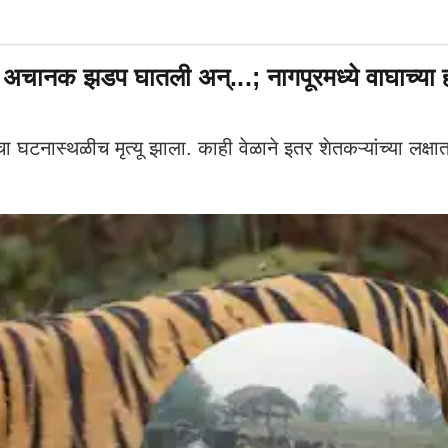
 झडप घातली अन्...; नागपूरमध्ये वाघाच्या हल्ल्
नास्थळीच मृत्यू झाला. काही वेळाने इतर शेतकऱ्यांच्या लक्षात ह