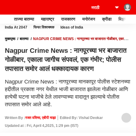
ताज्या बातम्या
महाराष्ट्र
राजकारण
मनोरंजन
क्रीडा
बिझनेस
India At 2047
फिफा विश्वचषक
Ideas of India
मुख्यपृष्ठ
बातम्या
NAGPUR CRIME NEWS : नागपूरच्या भर बाजारात गोळीबार, एकाला
जागीच संपवलं, एक गंभीर; पोलीस तपासात समोर आलं धक्कादायक कारण
Nagpur Crime News : नागपूरच्या भर बाजारात
गोळीबार, एकाला जागीच संपवलं, एक गंभीर; पोलीस
तपासात समोर आलं धक्कादायक कारण
Nagpur Crime News : नागपूरच्या मानकापूर पोलीस स्टेशनच्या
हद्दीतील प्रकाश नगर येथील भाजी बाजारात झालेला गोळीबार आणि
हत्येची घटना भाजीचे ठेले लावण्याच्या वादातून झाल्याचे पोलीस
तपासात समोर आले आहे.
Written By :
रजत वशिष्ठ, एबीपी माझा
Edited By: Vishal Deokar
Updated at : Fri, April 4,2025, 1:29 pm (IST)