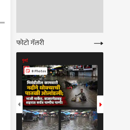
ंस; आपल्या लूक्सनी
रुख-सलमानलाही द्यायचा
र, रेखा यांच्यासोबतच्या
तल्या सुपरस्टारला
खलंत?
फोटो गॅलरी
मुंबई
मुंबई
8 Photos
20 Photos