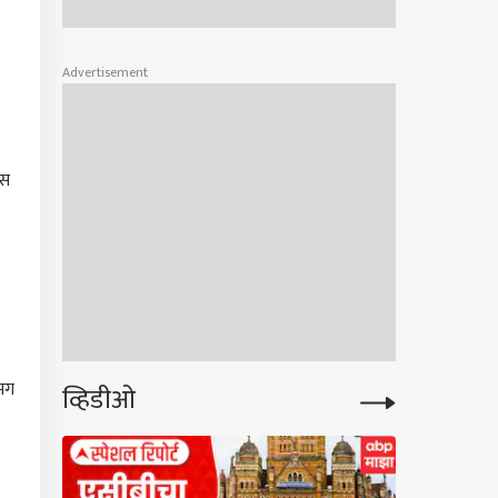
Advertisement
ास
 मग
व्हिडीओ