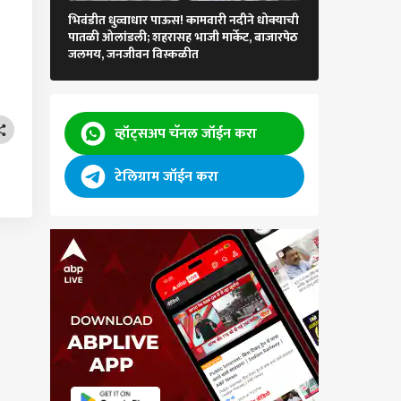
भिवंडीत धुव्वाधार पाऊस! कामवारी नदीने धोक्याची
साखरपुडा सोहळ्य
पातळी ओलांडली; शहरासह भाजी मार्केट, बाजारपेठ
पवारांसह कायनात 
जलमय, जनजीवन विस्कळीत
कुणाकुणाची उपस
व्हॉट्सअप चॅनल जॉईन करा
टेलिग्राम जॉईन करा