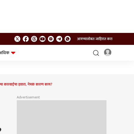
आमच्यासोबत जाहिरात करा
अधिक
शेत-शिवार
भविष्य
चा कारवाईचा इशारा, नेमकं कारण काय?
Advertisement
?