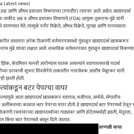
tra Latest news)
्रेते अन्न आणि औषध प्रशासन विभागाच्या (एफडीए) रडारवर आले आहेत. खाद्यपदार्थ
क्त ताकीद अन्न व औषध प्रशासन विभागाचे (FDA) आयुक्त तुकाराम मुंढे यांनी
याचे सांगण्यात येते. त्यामुळे पनीर विक्रेते, औषध विक्रेते, गुटखा आणि पानमसाला
वाई करीत असताना अनेक ठिकाणी वर्तमानपत्रामध्ये गुंडाळून खाद्यपदार्थ खासकरून
 मुंढे यांच्या लक्षात आले. वास्तविक वर्तमानपत्रात गुंडाळून खाद्यपदार्थ विकण्य
से, झिंक, कॅडमियन मानवी आरोग्यास घातक असल्याने वडापावसारखे पदार्थ
गणीच्या ठरावाची सूचना शिवसेनेचे तत्कालीन नगरसेवक आशीष चेंबूरकर यांनी
रही झाली होती.
ेत्यांकडून बटर पेपरचा वापर
ी केल्यामुळे आता खाद्यपदार्थ खासकरून वडापाव, भजीपाव, समोसे, सॅण्डवीच
ाठी अलीकडच्या काळात बटर पेपरचा वापर होतो. हे खाद्यपदार्थ बटर पेपरमध्ये ठेवून
काणी रस्त्यांवरच्या खाद्यपदार्थांच्या गाड्यांवर आणि हॉटेलमध्येही इडली, मेदूवडा,
ल किंवा बटर पेपरमध्ये बांधून दिले जातात.
आणखी वाचा