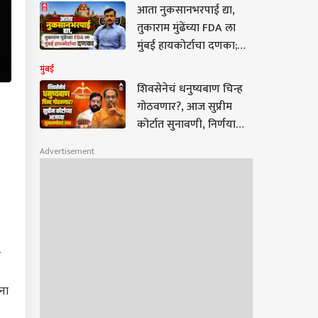
कारणं समोर!
आता नुकसानभरपाई द्या,
तुकाराम मुंढेंच्या FDA ला
मुंबई हायकोर्टाचा दणका;
परवाना निलंबनाचा आदेशही
मुंबई
करुन टाकला रद्द
शिवसेनेचं धनुष्यबाण चिन्ह
गोठवणार?, आज सुप्रीम
कोर्टात सुनावणी, निर्णयाकडे
सगळ्यांचं लक्ष, मागच्या
Advertisement
सुनावणीत काय घडलं?
ा
ना