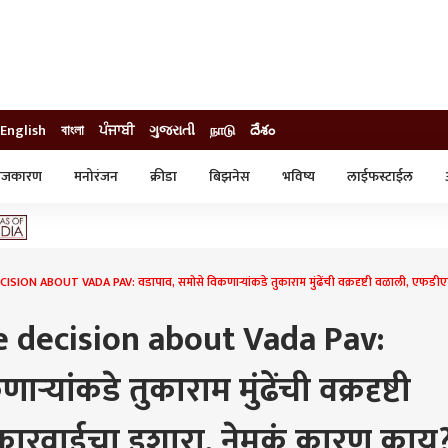
English
বাংলা
ਪੰਜਾਬੀ
ગુજરાતી
நாடு
దేశం
ाजकारण
मनोरंजन
क्रीडा
बिझनेस
भविष्य
लाईफस्टाईल
स्टाईल
क्राईम
व्यापार-उद्योग
ट्रेडिंग
ऑटो
N ABOUT VADA PAV: वडापाव, समोसे विकणाऱ्यांकडे तुकाराम मुंढेंची वक्रदृष्टी वळाली, एफडीए
decision about Vada Pav:
्यांकडे तुकाराम मुंढेंची वक्रदृष्टी
ारवाईचा इशारा, नेमकं कारण काय