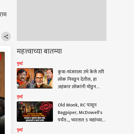
राम
महत्त्वाच्या बातम्या
मुंबई
कुत्रा-मांजराला उभे केले तरी
लोक निवडून देतील, हा
अहंकार लोकांनी मोडून
काढला; बांकीपूर
मुंबई
पोटनिवडणुकीवरून संजय
Old Monk, RC पासून
राऊतांचा भाजपवर घणाघात
Bagpiper, McDowell's
पर्यंत..., भारतात 5 मद्यांच्या
ब्रँडवर बंदी, हादरवणारी 6
मुंबई