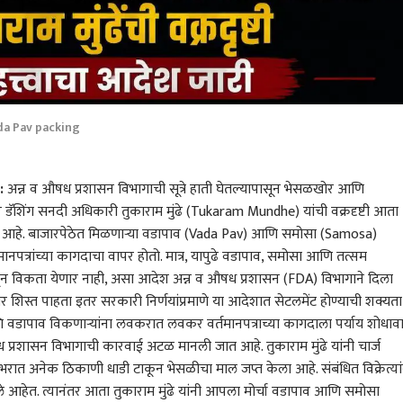
a Pav packing
:
अन्न व औषध प्रशासन विभागाची सूत्रे हाती घेतल्यापासून भेसळखोर आणि
डॅशिंग सनदी अधिकारी तुकाराम मुंढे (Tukaram Mundhe) यांची वक्रदृष्टी आता
ी आहे. बाजारपेठेत मिळणाऱ्या वडापाव (Vada Pav) आणि समोसा (Samosa)
र्तमानपत्रांच्या कागदाचा वापर होतो. मात्र, यापुढे वडापाव, समोसा आणि तत्सम
ुंडाळून विकता येणार नाही, असा आदेश अन्न व औषध प्रशासन (FDA) विभागाने दिला
ोर शिस्त पाहता इतर सरकारी निर्णयांप्रमाणे या आदेशात सेटलमेंट होण्याची शक्यता
वडापाव विकणाऱ्यांना लवकरात लवकर वर्तमानपत्राच्या कागदाला पर्याय शोधाव
प्रशासन विभागाची कारवाई अटळ मानली जात आहे. तुकाराम मुंढे यांनी चार्ज
भरात अनेक ठिकाणी धाडी टाकून भेसळीचा माल जप्त केला आहे. संबंधित विक्रेत्यां
ले आहेत. त्यानंतर आता तुकाराम मुंढे यांनी आपला मोर्चा वडापाव आणि समोसा