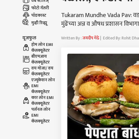
वेब स्टोरिज्
फोटो गॅलरी
Tukaram Mundhe Vada Pav: वडाप
पॉडकास्ट
मुंढेंच्या अन्न व औषध प्रशासन विभाग
मुव्ही रिव्ह्यू
यूजफुल
Written By :
जयदीप मेढे
| Edited By: Rohit Dh
होम लोन EMI
कॅलक्यूलेटर
बीएमआय
कॅलक्यूलेटर
वय मोजा/ वय
कॅलक्यूलेटर
एज्युकेशन लोन
EMI
कॅलक्यूलेटर
कार लोन EMI
कॅलक्यूलेटर
पर्सनल लोन
EMI
कॅलक्यूलेटर