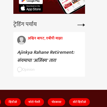
ट्रेडिंग पर्याय
अश्विन बापट, एबीपी माझा
Ajinkya Rahane Retirement:
संयमाचा 'अजिंक्य' तारा
Opinion
व्हिडीओ
फोटो गॅलरी
पॉडकास्ट
शॉर्ट व्हिडीओ