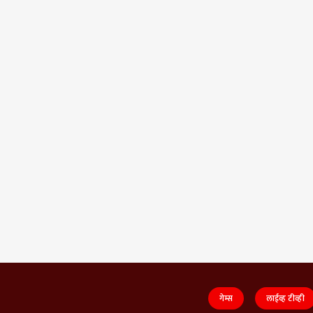
गेम्स
लाईव्ह टीव्ही