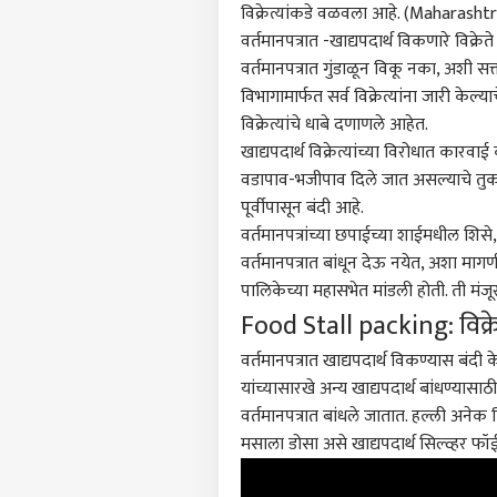
विक्रेत्यांकडे वळवला आहे. (Maharash
वर्तमानपत्रात -खाद्यपदार्थ विकणारे विक
वर्तमानपत्रात गुंडाळून विकू नका, अशी स
विभागामार्फत सर्व विक्रेत्यांना जारी केल्
विक्रेत्यांचे धाबे दणाणले आहेत.
खाद्यपदार्थ विक्रेत्यांच्या विरोधात कार
वडापाव-भजीपाव दिले जात असल्याचे तुकाराम
पूर्वीपासून बंदी आहे.
वर्तमानपत्रांच्या छपाईच्या शाईमधील शि
वर्तमानपत्रात बांधून देऊ नयेत, अशा मा
पालिकेच्या महासभेत मांडली होती. ती मंजू
Food Stall packing: विक्र
वर्तमानपत्रात खाद्यपदार्थ विकण्यास बंद
यांच्यासारखे अन्य खाद्यपदार्थ बांधण्यास
वर्तमानपत्रात बांधले जातात. हल्ली अनेक ठि
मसाला डोसा असे खाद्यपदार्थ सिल्व्हर फॉई