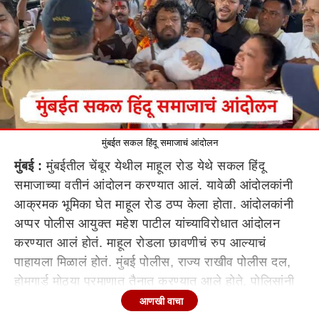
मुंबईत सकल हिंदू समाजाचं आंदोलन
मुंबई :
मुंबईतील चेंबूर येथील माहूल रोड येथे सकल हिंदू
समाजाच्या वतीनं आंदोलन करण्यात आलं. यावेळी आंदोलकांनी
आक्रमक भूमिका घेत माहूल रोड ठप्प केला होता. आंदोलकांनी
अप्पर पोलीस आयुक्त महेश पाटील यांच्याविरोधात आंदोलन
करण्यात आलं होतं. माहूल रोडला छावणीचं रुप आल्याचं
पाहायला मिळालं होतं. मुंबई पोलीस, राज्य राखीव पोलीस दल,
होमगार्ड मोठ्या प्रमाणात तैनात करण्यात आले होते. पोलिसांनी
आंदोलकांना ताब्यात घेतलं , याचवेळी साधू संत आणि जैन मुनींना
आणखी वाचा