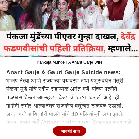
Pankaja Munde PA Anant Garje Wife
Anant Garje & Gauri Garje Suicide news:
भाजप नेत्या आणि राज्याच्या पर्यावरण तथा पशुसंवर्धन मंंत्री
पंकजा मुंडे यांचे स्वीय सहाय्यक अनंत गर्जे यांच्या पत्नीने
गळफास घेऊन आत्महत्या केल्याची घटना घडली आहे. ही
माहिती समोर आल्यानंतर राजकीय वर्तुळात खळबळ उडाली.
अनंत गर्जे आणि गौरी पालवे यांचे 10 महिन्यांपूर्वी लग्न झाले.
मात्र, अनंत गर्जे (Anant Garje) यांच्या विवाहबाह्य संबंधांमुळे
पती-पत्नीमध्ये सातत्याने भांडणे व्हायची. याच मानसिक
आणखी वाचा