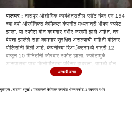
पालघर :
तारापूर औद्योगिक कार्यक्षेत्रातील प्लॉट नंबर एन 154
च्या वर्षा ऑरगॅनिक्स केमिकल कंपनीत मध्यरात्री भीषण स्फोट
झाला. या स्फोटा दोन कामगार गंभीर जखमी झाले आहेत. तर
बेपत्ता झालेले सहा कामगार सुरक्षित असल्याची माहिती बोईसर
पोलिसांनी दिली आहे. कंपनीच्या रिअॅक्टरमध्ये रात्री 12
वाजून 10 मिनिटांनी जोरदार स्फोट झाला. स्फोटामुळे
आसपासचा पाच किलोमीटरचा परिसर हादरला. यामध्ये दोन
कामगार गंभीर भाजले. दरम्यान, अग्निशमन दलाच्या जवानांनी
आणखी वाचा
आगीवर नियंत्रण मिळवलं आहे. परंतु वेळेवर अॅम्ब्युलन्सची
सुविधा न मिळल्याने जखमी कामगारांची फरफट झाली. एका
मुख्यपृष्ठ
बातम्या
मुंबई
पालघरमध्ये केमिकल कंपनीत भीषण स्फोट; 2 कामगार गंभीर
जखमीला पोलिस व्हॅनमधून तर दुसऱ्याला फायर ब्रिगेडच्या
गाडीतून मालाडच्या तुंगा हॉस्पिटलमध्ये दाखल करण्यात आलं
आहे. कंपनीत एकूण नऊ कामगार रात्रपाळीत काम करत होते.
दोन जखमींसह आणखी एक कामगार सापडला. परंतु सुरुवातीला
उर्वरित सहा कामगार बेपत्ता असल्याची माहिती होती. मात्र या