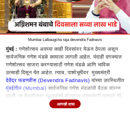
Mumbai Lalbaugcha raja devendra Fadnavis
मुंबई :
गणेशोत्सव अवघ्या काही दिवसांवर येऊन ठेपला असून
सार्वजनिक गणेश मंडळे कामाला लागली आहेत. यंदाही दणक्यात
गणेशोत्सव साजरा करण्यासाठी गणेश मंडळे आणि भाविक
उत्साही दिसून येत आहेत. त्याच, पार्श्वभूमीवर मुख्यमंत्री
देवेंद्र फडणवीस (Devendra Fadnavis)
यांच्या उपस्थितीत
मुंबईतील (Mumbai)
सार्वजनिक गणेश मंडळांची बैठक संपन्न
झाली. या बैठकीनंतर माध्यमांशी बोलताना मुख्यमंत्री म्हणाले की,
आपण गणेशोत्सवाला राज्योत्सवाचा दर्जा दिला आहे, त्याचा एक
आणखी वाचा
आराखडा तयार केला असून तो लवकरच जाहीर होईल.
गणेशोत्सव उत्साहात साजरा करा, गणेशोत्सवावर काही संकटं
आली होती, ती विघ्नहर्त्यानेच दूर सारली. तर, अग्निशमन दलाचे