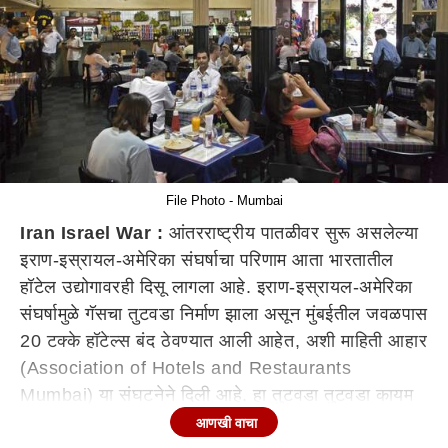
File Photo - Mumbai
Iran Israel War :
आंतरराष्ट्रीय पातळीवर सुरू असलेल्या
इराण-इस्रायल-अमेरिका संघर्षाचा परिणाम आता भारतातील
हॉटेल उद्योगावरही दिसू लागला आहे. इराण-इस्रायल-अमेरिका
संघर्षामुळे गॅसचा तुटवडा निर्माण झाला असून मुंबईतील जवळपास
20 टक्के हॉटेल्स बंद ठेवण्यात आली आहेत, अशी माहिती आहार
(Association of Hotels and Restaurants
Mumbai) या संघटनेने दिली आहे. हा तुटवडा तुटवडा कायम
राहिल्यास येत्या तीन दिवसात 50 टक्के हॉटेल्स बंद होण्याची
आणखी वाचा