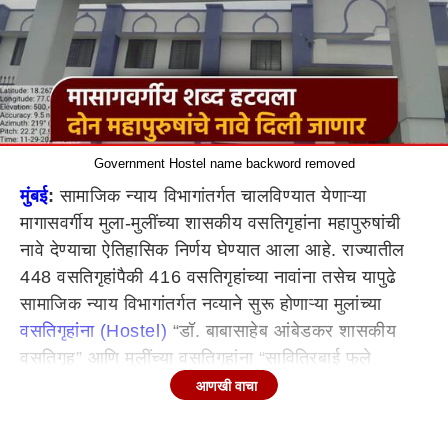
Government Hostel name backword removed
मुंबई
:
सामाजिक न्याय विभागांतर्गत चालविण्यात येणाऱ्या
मागासवर्गीय मुला-मुलींच्या शासकीय वसतिगृहांना महापुरुषांची
नावे देण्याचा ऐतिहासिक निर्णय घेण्यात आला आहे. राज्यातील
448 वसतिगृहांपैकी 416 वसतिगृहांच्या नावांना तसेच यापुढे
सामाजिक न्याय विभागांतर्गत नव्याने सुरू होणाऱ्या मुलांच्या
वसतिगृहांना (Hostel)
“डॉ. बाबासाहेब आंबेडकर शासकीय
वसतिगृह” आणि मुलींच्या वसतिगृहांना “सावित्रिबाई फुले
शासकीय वसतिगृह” अशी नावे देण्यास मान्यता देण्यात आली
आणखी वाचा
आहे. याबाबतचा शासन निर्णय सामाजिक न्याय व विशेष सहाय्य
विभागाने निर्गमित केला आहे.