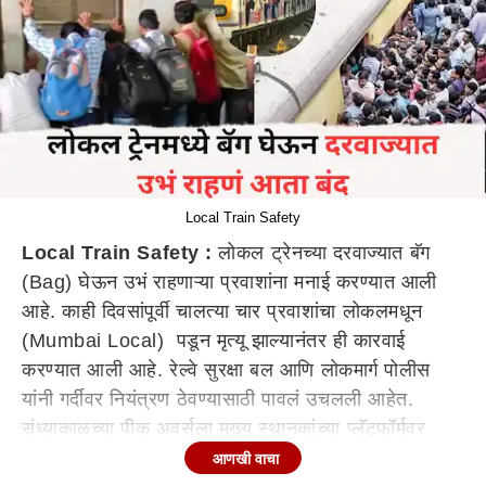
Local Train Safety
Local Train Safety :
लोकल ट्रेनच्या दरवाज्यात बॅग
(Bag) घेऊन उभं राहणाऱ्या प्रवाशांना मनाई करण्यात आली
आहे. काही दिवसांपूर्वी चालत्या चार प्रवाशांचा लोकलमधून
(Mumbai Local) पडून मृत्यू झाल्यानंतर ही कारवाई
करण्यात आली आहे. रेल्वे सुरक्षा बल आणि लोकमार्ग पोलीस
यांनी गर्दीवर नियंत्रण ठेवण्यासाठी पावलं उचलली आहेत.
संध्याकाळच्या पीक अवर्सला मुख्य स्थानकांच्या प्लॅटफॉर्मवर
अतिरिक्त जवान तैनात केले जाणार आहेत. लोकल ट्रेनच्या
आणखी वाचा