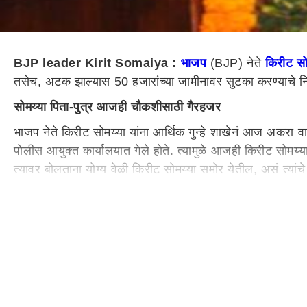
BJP leader Kirit Somaiya :
भाजप
(BJP) नेते
किरीट सोम
तसेच, अटक झाल्यास 50 हजारांच्या जामीनावर सुटका करण्याचे नि
सोमय्या पिता-पुत्र आजही चौकशीसाठी गैरहजर
भाजप नेते किरीट सोमय्या यांना आर्थिक गुन्हे शाखेनं आज अकरा व
पोलीस आयुक्त कार्यालयात गेले होते. त्यामुळे आजही किरीट सोम
त्यावर बोलताना योग्य वेळी किरीट सोमय्या समोर येतील, असं त्यांचे
काय आहे प्रकरण?
माजी सैनिक बबन भोसले यांच्या तक्रारीवरून हा गुन्हा दाखल करण्य
होती. याशिवाय सोशल मीडियावर चर्चगेट, दादर, भांडूप, मुलूंड अश
सुरू होता, ज्यात स्टीलच्या एका पेटीत लोकं येताजाता पैसे टाकत
यांनीच त्यात दोन हजार रूपये टाकले होते, याशिवाय अन्य काही लो
हा माजी सैनिक आहे, तेव्हा त्यांच्या हेतूवर सवाल उठवणंच चुकीच ठर