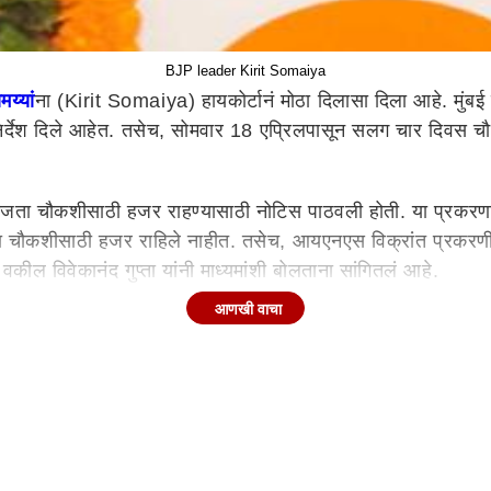
BJP leader Kirit Somaiya
य्यां
ना (Kirit Somaiya) हायकोर्टानं मोठा दिलासा दिला आहे. मुंबई 
र्देश दिले आहेत. तसेच, सोमवार 18 एप्रिलपासून सलग चार दिवस चौक
ाजता चौकशीसाठी हजर राहण्यासाठी नोटिस पाठवली होती. या प्रकरणात क
य्या चौकशीसाठी हजर राहिले नाहीत. तसेच, आयएनएस विक्रांत प्रकरणी
 वकील विवेकानंद गुप्ता यांनी माध्यमांशी बोलताना सांगितलं आहे.
आणखी वाचा
ात आला आहे. तक्रारदारानं दिलेल्या माहितीनुसार, त्यानं दिलेली वर्ग
ा विविध रेल्वे स्थानकांबाहेर हा निधी गोळा करण्यात आल्याची अनेक छ
 होते. यातनं केवळ 11 हजारांच्या आसपास निधी गोळा झाल्याचा जर सोम
कांनीही हजारांमध्ये देणगी दिलीय. त्यामुळे 11 हजारांची रक्कम तर च
ेल. देशावरील, सैन्यावरील प्रेमापोटी लोकांनी हा पैसा दिला होता. त्