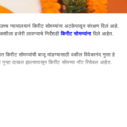
उच्च न्यायालयानं किरीट सोमय्यांना अटकेपासून संरक्षण दिलं आहे.
शीला हजेरी लावण्याचे निर्देशही
किरीट सोमय्यांना
दिले आहेत.
िरीट सोमय्यांची बाजू मांडण्यासाठी वकील विवेकानंद गुप्ता हे
 गुन्हा दाखल झाल्यापासून किरीट सोमय्या नॉट रिचेबल आहेत.
णी ही किरीट सोमय्या आणि नील सोमय्याच्या लोकांनी गोळा केली
ायाचित्र आहेत. अनेक दिवस ही वर्गणी गोळा करण्याचा कार्यक्रम
य्यांचा दावा आहे, तर तो हास्यास्पद आहे. कारण तक्रारदार भोसले
र्चगेट स्टेशनबाहेर एका दिवसांत जमा झाले असतील. तसेच तक्रारदार
यामुळे त्याचं नेमकं काय झालं याचा तपास होणं आवश्यक आहे. हा पैसा