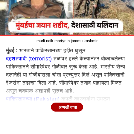
murli naik martyr in jammu kashmir
मुंबई :
भारताने पाकिस्तानच्या हद्दीत घुसून
दहशतवादी (terrorist)
तळांवर हल्ले केल्यानंतर बोकाळलेल्या
पाकिस्तानने सीमारेषेवर गोळीबार सुरू केला आहे. भारतीय सैन्य
दलानेही या गोळीबाराला चोख प्रत्त्युत्तर दिलं असून पाकिस्तानी
रेंजर्सना तडाखा दिला आहे. सीमारेषेवर तणाव पाहायला मिळत
असून चकमक अद्यापही सुरुच आहे.
पाकिस्तानच्या (Pakistan)
कपटी कारवायांना उधळून
लावताना भारतीय सैन्य दलाचे 2 जवान शहीद झाले आहेत.
आणखी वाचा
त्यामध्ये, मुंबईतील रहिवाशी असलेले आणि मूळचे आंध्र प्रदेशचे
असलेल्या मुरली नाईक यांना वीरमरण आलं आहे. भारतीय
सैन्याचे दुसरे जवान दिनेश शर्मा यांनाही पूँछ सेक्टरमध्ये