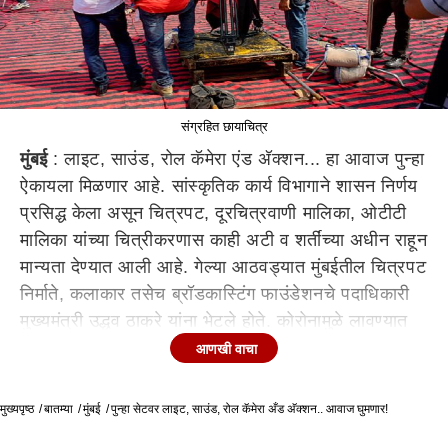
संग्रहित छायाचित्र
मुंबई
: लाइट, साउंड, रोल कॅमेरा एंड अ‍ॅक्शन... हा आवाज पुन्हा
ऐकायला मिळणार आहे. सांस्कृतिक कार्य विभागाने शासन निर्णय
प्रसिद्ध केला असून चित्रपट, दूरचित्रवाणी मालिका, ओटीटी
मालिका यांच्या चित्रीकरणास काही अटी व शर्तींच्या अधीन राहून
मान्यता देण्यात आली आहे. गेल्या आठवड्यात मुंबईतील चित्रपट
निर्माते, कलाकार तसेच ब्रॉडकास्टिंग फाउंडेशनचे पदाधिकारी
मुख्यमंत्री उद्धव ठाकरे यांना भेटले होते. कोरोनामुळे लावण्यात
आलेल्या लॉकडाऊनमुळे चित्रपटसृष्टी ठप्प झाली असून
आणखी वाचा
चित्रीकरणास परवानगी द्यावी अशी विनंती केली होती. त्यावर
आज निर्णय घेण्यात आला आहे.
मुख्यपृष्ठ
बातम्या
मुंबई
पुन्हा सेटवर लाइट, साउंड, रोल कॅमेरा अँड अ‍ॅक्शन.. आवाज घुमणार!
यानुसार आता निर्मात्यांना निर्मिती पूर्वीची आणि निर्मितीनंतरची