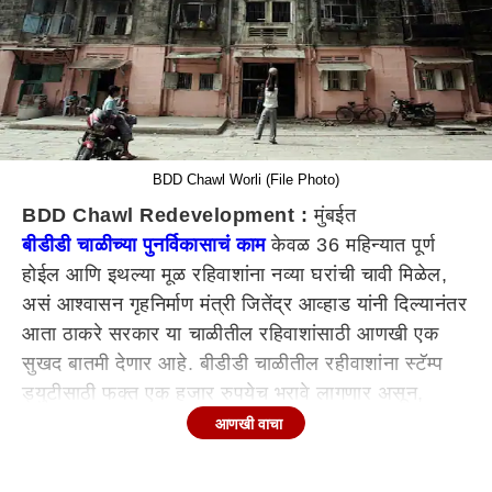
BDD Chawl Worli (File Photo)
BDD Chawl Redevelopment :
मुंबईत
बीडीडी चाळीच्या पुनर्विकासाचं काम
केवळ 36 महिन्यात पूर्ण
होईल आणि इथल्या मूळ रहिवाशांना नव्या घरांची चावी मिळेल,
असं आश्वासन गृहनिर्माण मंत्री जितेंद्र आव्हाड यांनी दिल्यानंतर
आता ठाकरे सरकार या चाळीतील रहिवाशांसाठी आणखी एक
सुखद बातमी देणार आहे. बीडीडी चाळीतील रहीवाशांना स्टॅम्प
ड्युटीसाठी फक्त एक हजार रुपयेच भरावे लागणार असून,
याबाबतचा निर्णय आजच्या मंत्रिमंडळ बैठकीत होणार आहे. या
आणखी वाचा
निर्णयामुळे बीडीडी चाळवासियांमध्ये आनंदाचं वातावरण निर्माण
झालं आहे.