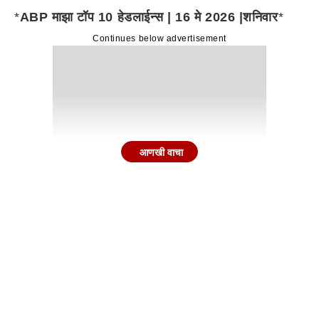
*
ABP माझा टॉप 10 हेडलाईन्स | 16 मे 2026 |शनिवार
*
Continues below advertisement
आणखी वाचा
1.मनोज जरांगेंचं पुन्हा उपोषणाचं हत्यार, कुणबी
प्रमाणपत्रांसाठी 30 मे पासून अंतरवालीत आमरण उपोषण,
जरांगेंची घोषणा, तर जरांगेंच्या मागण्यांवर स्थानिक पातळीवर
काम सुरू विखे पाटलांची माहिती
https://tinyurl.com/4jvz67h5
मराठा उपसमिती