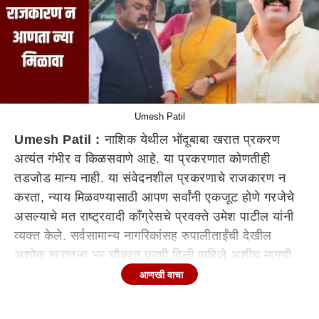
Umesh Patil
Umesh Patil :
नाशिक येथील भोंदूबाबा खरात प्रकरण
अत्यंत गंभीर व किळसवाणे आहे. या प्रकरणात कोणतीही
तडजोड मान्य नाही. या संवेदनशील प्रकरणाचे राजकारण न
करता, न्याय मिळवण्यासाठी आपण सर्वांनी एकजूट होणे गरजेचे
असल्याचे मत राष्ट्रवादी काँग्रेसचे प्रवक्ते उमेश पाटील यांनी
व्यक्त केले. सर्वसामान्य नागरिकांसह रुपालीताईंची देखील
अशोक खरातला भर चौकात फाशी दिली पाहिजे अशीच मागणी
राहणार आहे.
आणखी वाचा
रुपालीताई चाकणकर यांनी नैतिक जबाबदारी स्वीकारत पदाचा
राजीनामा दिला