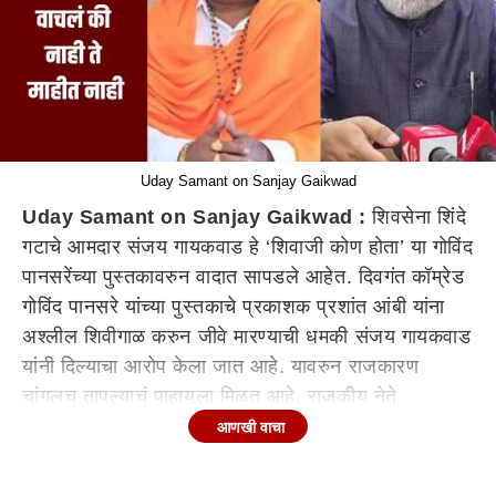
Uday Samant on Sanjay Gaikwad
Uday Samant on Sanjay Gaikwad :
शिवसेना शिंदे
गटाचे आमदार संजय गायकवाड हे ‘शिवाजी कोण होता’ या गोविंद
पानसरेंच्या पुस्तकावरुन वादात सापडले आहेत. दिवगंत कॉम्रेड
गोविंद पानसरे यांच्या पुस्तकाचे प्रकाशक प्रशांत आंबी यांना
अश्लील शिवीगाळ करुन जीवे मारण्याची धमकी संजय गायकवाड
यांनी दिल्याचा आरोप केला जात आहे. यावरुन राजकारण
चांगलच तापल्याचं पाहायला मिळत आहे. राजकीय नेते
ऐकमेकांवर आरोप प्रत्यारोप करत आहेत. याबाबत मंत्री उदय
आणखी वाचा
सामंत यांनी प्रतिक्रिया दिली आहे. संजय गायकवाड यांनी त्या
पुस्तकाबाबत नेमकी कशाबाबत भूमिका मांडली, याबाबत