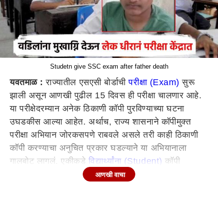
Studetn give SSC exam after father death
यवतमाळ :
राज्यातील एसएसी बोर्डाची
परीक्षा (Exam)
सुरू
झाली असून आणखी पुढील 15 दिवस ही परीक्षा चालणार आहे.
या परीक्षेदरम्यान अनेक ठिकाणी कॉपी पुरविण्याच्या घटना
उघडकीस आल्या आहेत. अर्थाच, राज्य शासनाने कॉपीमुक्त
परीक्षा अभियान जोरकसपणे राबवले असले तरी काही ठिकाणी
कॉपी करण्याचा अनुचित प्रकार घडल्याने या अभियानाला
गालबोट लागलं. एकीकडे
विद्यार्थ्यांना (Student)
कॉपी
पुरविण्यासाठी नातलग, कुटुंबीय आणि शिक्षक मदत करताना
आणखी वाचा
दिसून येतात. मात्र, दुसरीकडे डोंगराएवढं दु:ख कोसळूनही
काही विद्यार्थी या परीक्षेला समारे जातात. इंग्रजी विषयाच्या
पेपरला अवघे काही तास शिल्लक असताना वडिलाचे छत्र