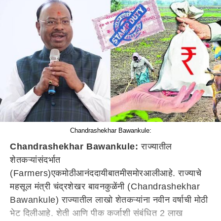
Chandrashekhar Bawankule:
Chandrashekhar Bawankule:
राज्या
तील
शेतकऱ्यां
संदर्भात
(Farmers)
एक
मोठी
आनंद
दायी
बातमी
समोर
आली
आहे
.
राज्याचे
महसूल मंत्री चंद्रशेखर बावनकुळें
नी
(Chandrashekhar
Bawankule)
राज्यातील
लाखो शेतकऱ्यांना नवीन वर्षाची मोठी
भेट
दिली
आहे
. शेती आणि पीक कर्जाशी संबंधित 2 लाख