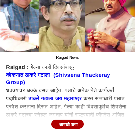
Raigad News
Raigad :
गेल्या काही दिवसांपासून
कोकणात ठाकरे गटाला (Shivsena Thackeray
Group)
धक्क्यांवर धक्के बसत आहेत. पक्षाचे अनेक नेते कार्यकर्ते
पदाधिकारी
ठाकरे गटाला जय महाराष्ट्र
करत सत्ताधारी पक्षात
प्रवेश करताना दिसत आहेत. गेल्या काही दिवसापूर्वीच शिवसेना
ठाकरे गटाच्या स्नेहल जगताप यांनी राष्ट्रवादी काँग्रेस अजित
पवार गटात प्रवेश केला होता. त्यांच्यानंतर आणखी एक नेता
आणखी वाचा
अजित पवार यांच्या गळाला गालला आहे. शिवसेना ठाकरे गटाचे