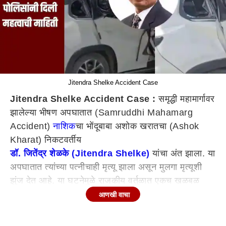
Jitendra Shelke Accident Case
Jitendra Shelke Accident Case :
समृद्धी महामार्गावर
झालेल्या भीषण अपघातात (Samruddhi Mahamarg
Accident)
नाशिक
चा भोंदूबाबा अशोक खरातचा (Ashok
Kharat) निकटवर्तीय
डॉ. जितेंद्र शेळके (Jitendra Shelke)
यांचा अंत झाला. या
अपघातात त्यांच्या पत्नीचाही मृत्यू झाला असून मुलगा मृत्यूशी
झुंज देत आहे. या घटनेमुळे राजकीय वर्तुळात एकच खळबळ
उडाली आहे. अनेकांकडून घातपाताचा संशय व्यक्त केला जात
आणखी वाचा
आहे. दरम्यान, या अपघाताबाबत पोलिसांनी महत्वाची माहिती
दिली आहे.