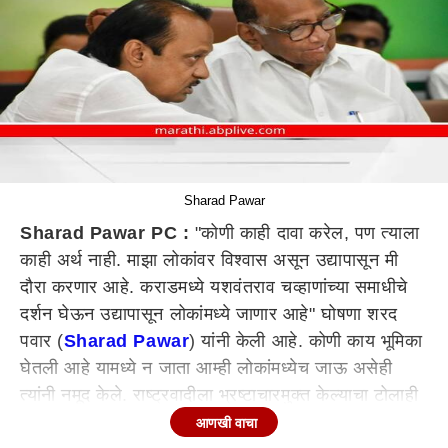
Sharad Pawar
Sharad Pawar PC :
"कोणी काही दावा करेल, पण त्याला
काही अर्थ नाही. माझा लोकांवर विश्वास असून उद्यापासून मी
दौरा करणार आहे. कराडमध्ये यशवंतराव चव्हाणांच्या समाधीचे
दर्शन घेऊन उद्यापासून लोकांमध्ये जाणार आहे" घोषणा शरद
पवार (
Sharad Pawar
) यांनी केली आहे. कोणी काय भूमिका
घेतली आहे यामध्ये न जाता आम्ही लोकांमध्येच जाऊ असेही
त्यांनी नमूद केले. राष्ट्रवादीला भ्रष्टाचारमुक्त केल्याचा टोलाही
पवारांनी पीएम मोदी यांनी लगावला. तसेच शरद पवार यांनी
आणखी वाचा