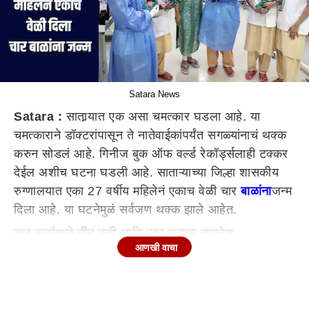
Satara News
Satara :
सातार्‍यात एक असा चमत्कार घडला आहे. या
चमत्काराने डॉक्टरांपासून ते नातेवाईकांपर्यंत सगळ्यांनाचं थक्क
करुन सोडलं आहे. गिनीज बुक ऑफ वर्ल्ड रेकॉर्ड्सलाही टक्कर
देईल अशीच घटना घडली आहे. साताऱ्याच्या जिल्हा शासकीय
रुग्णालयात एका 27 वर्षीय महिलेनं एकाच वेळी चार
बाळांना
जन्म
दिला आहे. या घटनेमुळं सर्वजण थक्क झाले आहेत.
चार बाळांमध्ये तीन मुली आणि एका मुलाचा समावेश
आणखी वाचा
कोरेगाव तालुक्यात माहेरी आलेल्या काजल विकास खाकुर्डिया या
27 वर्षीय महिलेने एकाचवेळी चार बाळांना जन्म दिला आहे. त्यात
तीन मुली आणि एका मुलाचा समावेश आहे. याआधी तब्बल पाच
वर्षांपूर्वी काजलला 2 जुळी बाळं आणि नंतर एक बाळ झालं होतं.