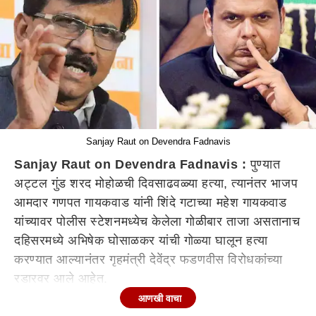
Sanjay Raut on Devendra Fadnavis
Sanjay Raut on Devendra Fadnavis :
पुण्यात
अट्टल गुंड शरद मोहोळची दिवसाढवळ्या हत्या, त्यानंतर भाजप
आमदार गणपत गायकवाड यांनी शिंदे गटाच्या महेश गायकवाड
यांच्यावर पोलीस स्टेशनमध्येच केलेला गोळीबार ताजा असतानाच
दहिसरमध्ये अभिषेक घोसाळकर यांची गोळ्या घालून हत्या
करण्यात आल्यानंतर गृहमंत्री देवेंद्र फडणवीस विरोधकांच्या
रडारवर आले आहेत.
आणखी वाचा
तुमच्या राजवटीत महाराष्ट्रीयन कुत्र्याचे जीवन जगत आहे