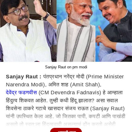
Sanjay Raut on pm modi
Sanjay Raut :
पंतप्रधान नरेंद्र मोदी (Prime Minister
Narendra Modi), अमित शाह (Amit Shah),
देवेंद्र फडणवीस
(CM Devendra Fadnavis) हे आम्हाला
हिंदुत्व शिकवत आहेत. तुम्ही कधी हिंदू झालात? असा सवाल
शिवसेना ठाकरे गटाचे खासदार संजय राऊत (Sanjay Raut)
यांनी उपस्थित केला आहे. जो जितका पापी, कपटी आणि पाखंडी
असतो तो स्वत:ला हिंदुत्ववादी असल्याचं ढोंग करतो असेही