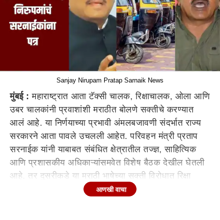
Sanjay Nirupam Pratap Sarnaik News
मुंबई :
महाराष्ट्रात आता टॅक्सी चालक, रिक्षाचालक, ओला आणि
उबर चालकांनी प्रवाशांशी मराठीत बोलणे सक्तीचे करण्यात
आलं आहे. या निर्णयाच्या प्रभावी अंमलबजावणी संदर्भात राज्य
सरकारने आता पावले उचलली आहेत. परिवहन मंत्री प्रताप
सरनाईक यांनी याबाबत संबंधित क्षेत्रातील तज्ज्ञ, साहित्यिक
आणि प्रशासकीय अधिकाऱ्यांसमवेत विशेष बैठक देखील घेतली
आहे. तर दुसरीकडे या मराठी भाषेच्या सक्ती विरोधात रिक्षा
चालकांनी 4 मे पासून संपाचा इशारा दिला आहे. दरम्यान,
आणखी वाचा
मराठीत बोलण्याच्या सक्तीवरुन शिवसेना शिंदे गटातील अंतर्गत
वाद चव्हाट्यावर आला आहे. शिवसेना शिंदे गटाचे नेते आणि