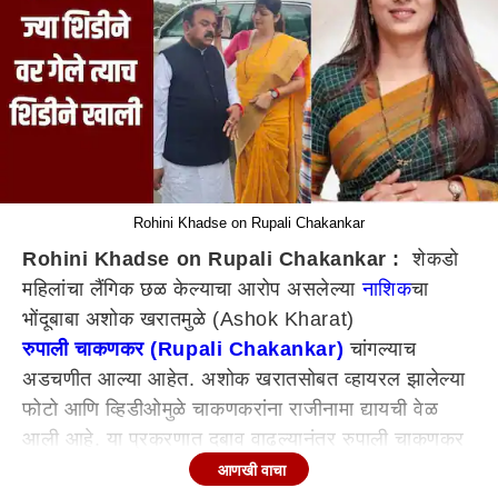
Rohini Khadse on Rupali Chakankar
Rohini Khadse on Rupali Chakankar :
शेकडो
महिलांचा लैंगिक छळ केल्याचा आरोप असलेल्या
नाशिक
चा
भोंदूबाबा अशोक खरातमुळे (Ashok Kharat)
रुपाली चाकणकर (Rupali Chakankar)
चांगल्याच
अडचणीत आल्या आहेत. अशोक खरातसोबत व्हायरल झालेल्या
फोटो आणि व्हिडीओमुळे चाकणकरांना राजीनामा द्यायची वेळ
आली आहे. या प्रकरणात दबाव वाढल्यानंतर रुपाली चाकणकर
यांनी महिला आयोगाच्या अध्यक्षपदाचा राजीनामा दिला आहे.
आणखी वाचा