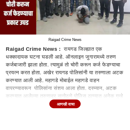
Raigad Crime News
Raigad Crime News :
रायगड जिल्ह्यात एक
धक्कादायक घटना घडली आहे. ऑनलाइन जुगारामध्ये तरुण
कर्जबाजारी झाला होता. त्यामुळं तो चोरी करून कर्ज फेडण्याचा
प्रयत्न करत होता. अखेर रायगड पोलिसांनी या तरुणाला अटक
करण्यात आली आहे. महागडे मोबाईल महागडे वाहन
वापरण्यावरून पोलिसांना संशय आला होता. दरम्यान, अटक
करण्यात आलेल्या तरुणावर नागोठणे पोलिस ठाण्यात अनेक गुन्हे
दाखल असल्याचंही समोर आलं आहे.
आणखी वाचा
रमी खेळून त्याने स्वतःवर मोठ कर्ज करून ठेवलं होतं
ऐकावं तर नवलच अशी घटना रायगडमधून समोर येत आहे.
रायगडच्या बेनसे परिसरातील एका 23 वर्षीय तरुणाने ऑनलाइन