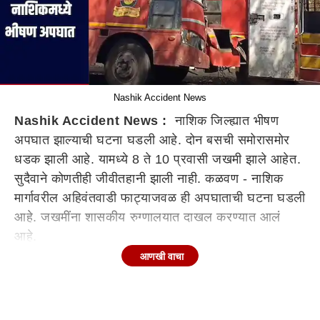
Nashik Accident News
Nashik Accident News :
नाशिक जिल्ह्यात भीषण
अपघात झाल्याची घटना घडली आहे. दोन बसची समोरासमोर
धडक झाली आहे. यामध्ये 8 ते 10 प्रवासी जखमी झाले आहेत.
सुदैवाने कोणतीही जीवीतहानी झाली नाही. कळवण - नाशिक
मार्गावरील अहिवंतवाडी फाट्याजवळ ही अपघाताची घटना घडली
आहे. जखमींना शासकीय रुग्णालयात दाखल करण्यात आलं
आहे.
आणखी वाचा
नाशिकच्या कळवण-नाशिक मार्गावर अहिवंतवाडी फाट्याजवळ
नाशिकच्या कळवण-
नाशिक
मार्गावर अहिवंतवाडी फाट्याजवळ
राज्य परिवहन महामंडळाच्या दोन एसटी बसची समोरासमोर
धडक झाली आहे. या अपघातात 8 ते 10 प्रवाशी किरकोळ