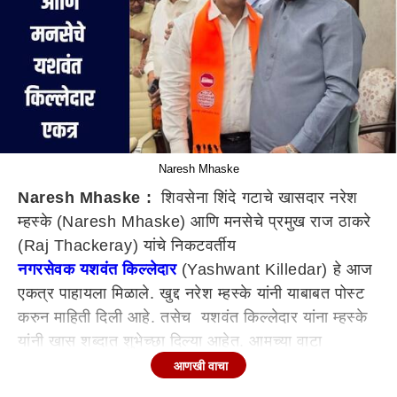
Naresh Mhaske
Naresh Mhaske :
शिवसेना शिंदे गटाचे खासदार नरेश
म्हस्के (Naresh Mhaske) आणि मनसेचे प्रमुख राज ठाकरे
(Raj Thackeray) यांचे निकटवर्तीय
नगरसेवक यशवंत किल्लेदार
(Yashwant Killedar) हे आज
एकत्र पाहायला मिळाले. खुद्द नरेश म्हस्के यांनी याबाबत पोस्ट
करुन माहिती दिली आहे. तसेच यशवंत किल्लेदार यांना म्हस्के
यांनी खास शब्दात शुभेच्छा दिल्या आहेत. आमच्या वाटा
वेगवेगळ्या झाल्या. दोघेही राजकीय क्षेत्रात असलो तरीही पक्ष
आणखी वाचा
वेगळे झाले. पण काळाच्या कसोटीवर टिकून राहते तीच खरी