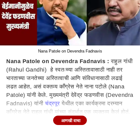
Nana Patole on Devendra Fadnavis
Nana Patole on Devendra Fadnavis :
राहुल गांधी
(Rahul Gandhi) हे स्वतःच्या अस्तितावासाठी नाही तर
भारताच्या जनतेच्या अस्तित्वाची आणि संविधानासाठी लढाई
लढत आहेत, असं वक्तव्य काँग्रेस नेते नाना पटोले (Nana
Patole) यांनी केले. मुख्यमंत्री देवेंद्र फडणवीस (Devendra
Fadnavis) यांनी
चंद्रपूर
येथील एका कार्यक्रमा दरम्यान
काँग्रेस नेते राहुल गांधी यांच्या संदर्भात एक व्यक्तव्य केलं होतं.
त्यांच्या वक्तव्यावर पटोलेंनी प्रत्युत्तर दिलं आहे. राहुल गांधी
आणखी वाचा
यांचा पराभव हा लोकांमुळे नाही तर निवडणूक आयोगाच्या
चुकीच्या धोरणामुळे होत असल्याची टीका केली. भाजप जनतेचे