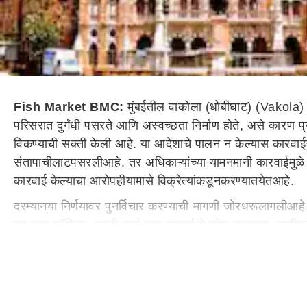
Fish Market BMC:
मुंबईतील वाकोला (धोबीघाट) (Vakola)
परिसरात दुर्गंधी पसरते आणि अस्वच्छता निर्माण होते, असे कारण 
विकण्याची सक्ती केली आहे. या आदेशाचे पालन न केल्यास कारवा
संता
पाची
लाट
पसरली
आहे
.
तर
अधिकाऱ्यांच्या
या
मनमानी
कारवाईमुळे 
कारवाई केल्याचा आरोप
ही
या
मासे
विक्रेत्यां
कडून
करण्यात
येत
आहे
.
दरम्यान
या
निर्णयावर पुनर्विचार करण्याची मागणी
जोर
धरू
लागली
आहे
तर
काय लॉजिक, आम्ही कसं काय खायचं हे कोण ठरवणार,
अशी
प्
Fish Market BMC: कोंबड्या किंवा मटण कापताना घाण होत
महापालिकेने घेतलेल्या या निर्णयाविरोधात कोळी महिलांनी संताप 
ग्राहकांवर देखील परिणाम होण्याची भीती व्यक्त केली आहे. अनेक ग्