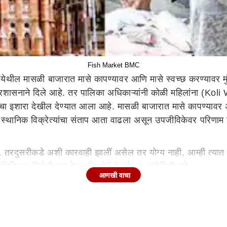
Fish Market BMC
 येथील मासळी बाजारात मासे कापण्यावर आणि
मासे
स्वच्छ करण्यावर म
प्रशासनाने दिले आहे.
तर
पालिका अधिकाऱ्यांनी कोळी महिलांना (K
ईचा इशारा
देखील
देण्यात आला आहे. मासळी बाजारात मासे कापण्यावर
स्थानिक विक्रेत्यांचा संताप
आता
वाढला
असून
उपजीविकेवर परिणाम झा
.
तर
दुसरीकडे
अशी कारवाही झालीं असेल तर योग्य नाही, आम्ही त्यात 
रतिक्रिया
विरोधी पक्ष नेत्या किशोरी पेडणेकर
यांनी
दिली
आहे
.
आणखी वाचा
 नाही का? प्रशासनाचा अजब फतवा
व्यक्त करत या निर्णयामुळे पिढ्यानपिढ्या चालत आलेला व्यवसाय आणि 
राहक साफ केलेले मासे घेण्यास प्राधान्य देतात, त्यामुळे व्यवसाय बं