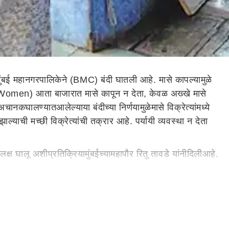
ुंबई महानगरपालिकेने (BMC) बंदी घातली आहे. मासे कापल्यामुळे
oli Women) आता
बाजारात
मासे कापून न देता, केवळ अख्खे मासे
अचानक
घालण्यात
आलेल्या
या
बंदी
च्या
निर्ण
या
मुळे
मासे
विक्रेत्यांमध्ये
ल्याची मच्छी विक्रेत्यांची तक्रार
आहे
. पर्यायी व्यवस्था न देता
लक्ष घालू
अशी
प्रतिक्रिया
मुंबईच्या
महापौर
रितु तावडे
यांनी
दिली
आहे
.
रोजगारावर थेट परिणाम होणार असल्या
चे
म्हट
ले
आहे
.
परिणामी
याचा
द पडण्याची भीती व्यक्त होत आहे. कोंबड्या किंवा मटण कापताना घाण