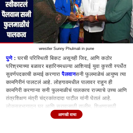
wrestler Sunny Phulmali in pune
पुणे
:
घरची परिस्थिती बिकट असूनही जिद्द, आणि कठोर
परिश्रमाच्या बळावर बहारिनमधल्या आशियाई युवा कुस्ती स्पर्धेत
सुवर्णपदकाची कमाई करणारा
पैलवान
सनी फुलमाळेचं आयुष्य त्या
कामगिरीनं पालटलं आहे. लोहगावमधील पालावर राहून ही
कामगिरी करणाऱ्या सनी फुलमाळीचं पालकत्व राज्याचे उच्च आणि
तंत्रशिक्षण मंत्री चंद्रकांतदादा पाटील यांनी घेतलं आहे.
लोकसहभागातून घर आणि सरावासाठी तालीम, शिक्षणासाठी
सर्वतोपरी मदत आणि स्वतःच्या पगारातून दरमहा 50 हजार
आणखी वाचा
देण्याची घोषणा चंद्रकांत पाटील यांनी केली आहे.
जिद्द, चिकाटी आणि कठोर मेहनतीच्या बळावर सनीने मिळवलेले