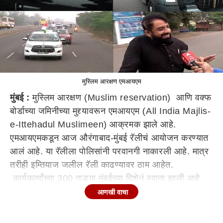
मुस्लिम आरक्षण एमआयएम
मुंबई :
मुस्लिम आरक्षण (Muslim reservation) आणि वक्फ
बोर्डाच्या जमिनीच्या मुद्द्यावरून एमआयएम (All India Majlis-
e-Ittehadul Muslimeen) आक्रमक झाले आहे.
एमआयएमकडून आज औरंगाबाद-मुंबई रॅलीचं आयोजन करण्यात
आलं आहे. या रॅलीला पोलिसांनी परवानगी नाकारली आहे. मात्र
तरीही इम्तियाज जलील रॅली काढण्यावर ठाम आहेत.
कार्यकर्त्यांच्या 300 गाड्या मुंबईच्या दिशेनं रवाना झाली आहे.
आज संध्याकाळी मुंबईत असदुद्दीन ओवेसींची सभा आहे. या
आणखी वाचा
सभेलाही पोलिसांची अद्याप परवानगी नाही आहे. तरीही
एमआयएम सभा घेण्यावर ठाम आहे. MIM चे अध्यक्ष असदुद्दीन