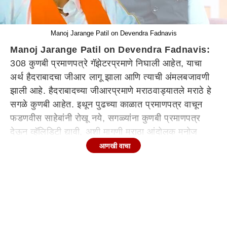
Manoj Jarange Patil on Devendra Fadnavis
Manoj Jarange Patil on Devendra Fadnavis:
308 कुणबी प्रमाणपत्रे गॅझेटरप्रमाणे निघाली आहेत, याचा
अर्थ हैदराबादचा जीआर लागू झाला आणि त्याची अंमलबजावणी
झाली आहे. हैदराबादच्या जीआरप्रमाणे मराठवाड्यातले मराठे हे
सगळे कुणबी आहेत. इथून पुढच्या काळात प्रमाणपत्र वाचून
फडणवीस साहेबांनी रोखू नये, सगळ्यांना कुणबी प्रमाणपत्र
देऊन व्हॅलिडिटी द्यावी, अशी मागणी मराठा आंदोलक मनोज
जरांगे पाटील यांनी केली आहे. 30 मे पासून मनोज जरांगे पाटील
आणखी वाचा
आंतरवाली सराटीत पुन्हा आमरण उपोषणाला बसणार आहेत.
Continues below advertisement