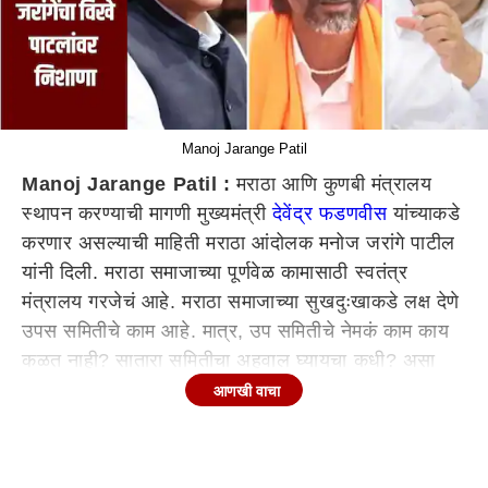
Manoj Jarange Patil
Manoj Jarange Patil :
मराठा आणि कुणबी मंत्रालय
स्थापन करण्याची मागणी मुख्यमंत्री
देवेंद्र फडणवीस
यांच्याकडे
करणार असल्याची माहिती मराठा आंदोलक मनोज जरांगे पाटील
यांनी दिली. मराठा समाजाच्या पूर्णवेळ कामासाठी स्वतंत्र
मंत्रालय गरजेचं आहे. मराठा समाजाच्या सुखदुःखाकडे लक्ष देणे
उपस समितीचे काम आहे. मात्र, उप समितीचे नेमकं काम काय
कळत नाही? सातारा समितीचा अहवाल घ्यायचा कधी? असा
सवाल जरांगेंनी केला. मराठवाड्यात मराठा समाजाची एक बैठक
आणखी वाचा
लावायला विखे पाटलांकडे वेळ नाही, उपद्रवी विदूषक
लोकांसाठी त्यांच्याकडे वेळ आहे, असा खोचक टोला देखील
त्यांनी विखेंना लगावला. मराठा आरक्षण उपसमिती बरखास्त