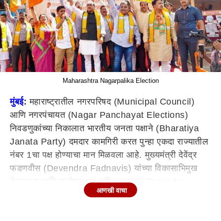
Maharashtra Nagarpalika Election
मुंबई
:
महाराष्ट्रातील नगरपरिषद (
Municipal Council)
आणि नगरपंचायत (
Nagar Panchayat Elections)
निवडणुकांच्या निकालात भारतीय जनता पक्षाने (
Bharatiya
Janata Party)
दमदार कामगिरी करत पुन्हा एकदा राज्यातील
नंबर 1चा पक्ष होण्याचा मान मिळवला आहे. मुख्यमंत्री देवेंद्र
फडणवीस (
Devendra Fadnavis)
यांच्या विकासाभिमुख
नेतृत्वाला आणि प्रदेशाध्यक्ष रवींद्र चव्हाण (
Ravindra
आणखी वाचा
Chavan)
यांच्या संघटन कौशल्याला मतदारांनी स्पष्ट कौल
दिल्याचं दिसून येतंय.