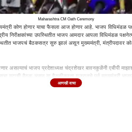
Maharashtra CM Oath Ceremony
ख्यमंत्री कोण होणार याचा फैसला आज होणार आहे. भाजप विधिमंडळ प
्रीय निरीक्षकांच्या उपस्थितीत भाजप आमदार आपला विधिमंडळ पक्षनेत्
्थितीत भाजपचं बैठकसत्र सुरु झालं असून मुख्यमंत्री, मंत्रीपदावर कोअ
 असल्याचं भाजप प्रदेशाध्यक्ष चंद्रशेखर बावनकुळेंनी एबीपी माझा
 गटाची बैठक असून या बैठकीकरता गुजरातचे पूर्व मुख्यमंत्री भाजप
आणखी वाचा
हे. यात विधीमंडळ पक्षनेता आणि शपथविधी सोहळ्याचा आढावा या बैठक
्ट्रात दाखल झाले. त्यांच्या व इतर आमदारांच्या उपस्थितीत ही बैठक 
रकार स्थापनेचा दावा करण्यात येणार आहे. दुपारी साडेतीन वाजता महायु
 एक महत्वाची माहिती समोर आली आहे. उद्या (5 नोव्हेंबर) आझाद मैद