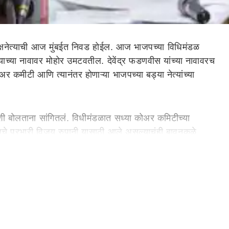
क्षनेत्याची आज मुंबईत निवड होईल. आज भाजपच्या विधिमंडळ
याच्या नावावर मोहोर उमटवतील. देवेंद्र फडणवीस यांच्या नावावरच
र कमीटी आणि त्यानंतर होणाऱ्या भाजपच्या बड्या नेत्यांच्या
शी बोलताना सांगितलं. विधीमंडळात सध्या कोअर कमिटीच्या
चे प्रभारी विजय रुपानी यासाठी आले असल्याचंही बावनकुळे
ीत घेतला जाणार आहे. यासाठी अर्थमंत्री निर्मला सीतारमन आणि
पार पडणार आहे.
महाराष्ट्र
ाचे मुख्यमंत्री कोण होणार याकडे सर्वांचे
तीचे नेते राज्यपाल सी.पी. राधाकृष्णन यांना भेटून, तिन्ही नेते
ानात होणाऱ्या शपथविधी सोहळ्यात एक मुख्यमंत्री आणि दोन