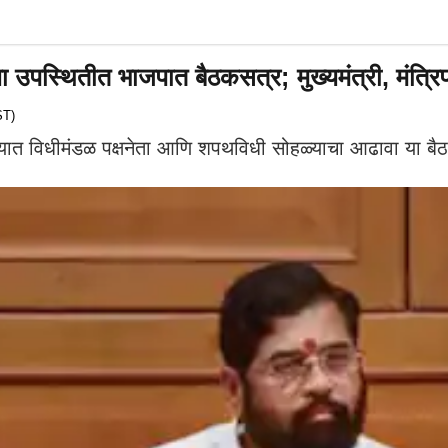
उपस्थितीत भाजपात बैठकसत्र; मुख्यमंत्री, मंत्रिपदा
ST)
 यात विधीमंडळ पक्षनेता आणि शपथविधी सोहळ्याचा आढावा या बै