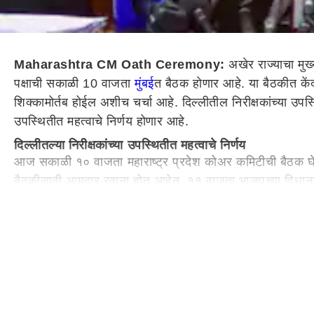
Maharashtra CM Oath Ceremony:
अखेर राज्याचा मु
पक्षाची सकाळी 10 वाजता
मुंबई
त बैठक होणार आहे. या बैठकीत केंद
शिक्कामोर्तब होईल अशीच चर्चा आहे. दिल्लीतील निरीक्षकांच्या उपस
उपस्थितीत महत्वाचे निर्णय होणार आहे.
दिल्लीतल्या निरीक्षकांच्या उपस्थितीत महत्वाचे निर्णय
आज सकाळी १० वाजता महाराष्ट्र प्रदेश कोअर कमिटीची बैठक घेणार
बैठकीसाठी आमदार रवाना होत आहेत. ११ वाजता भाजपच्या विधानसभा
म्हणाले. विधीमंडळ पक्षकार्यालयात कोअर कमिटीची बैठक होणार आ
भाजपचे केंद्रीय निरिक्षक विजय रुपानी या बैठकीसाठी काल महाराष
लक्ष आहे.
आझाद मैदानावर उद्या शपथविधी
भाजपच्या विधिमंडळ गटनेत्याची निवड झाल्यानंतर आज महायुतीकडून स
सरकार स्थापनेचं पत्र राज्यपालांकडे सोपवणार आहेत. याचदरम्यान