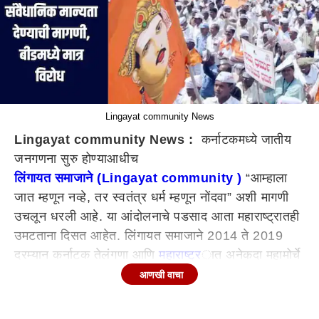
Lingayat community News
Lingayat community News :
कर्नाटकमध्ये जातीय
जनगणना सुरु होण्याआधीच
लिंगायत समाजाने (Lingayat community )
“आम्हाला
जात म्हणून नव्हे, तर स्वतंत्र धर्म म्हणून नोंदवा” अशी मागणी
उचलून धरली आहे. या आंदोलनाचे पडसाद आता महाराष्ट्रातही
उमटताना दिसत आहेत. लिंगायत समाजाने 2014 ते 2019
दरम्यान कर्नाटक तेलंगणा आणि
महाराष्ट्र
ात अनेकदा महामोर्चे
काढले गेले होते ते याच मागणीसाठी. तीच जुनी मागणी पुन्हा
आणखी वाचा
नव्याने आंदोलनाचे रुप घेत आहे. या तिन्ही ठिकाणी असलेली या
समाजाची संख्या निश्चितच राजकीय प्रभाव टाकणारी आहे.