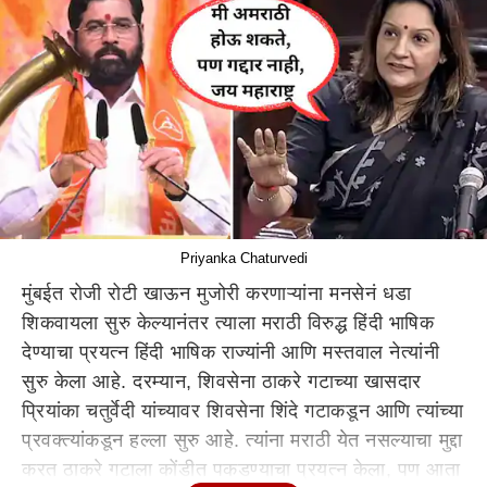
Priyanka Chaturvedi
मुंबईत रोजी रोटी खाऊन मुजोरी करणाऱ्यांना मनसेनं धडा
शिकवायला सुरु केल्यानंतर त्याला मराठी विरुद्ध हिंदी भाषिक
देण्याचा प्रयत्न हिंदी भाषिक राज्यांनी आणि मस्तवाल नेत्यांनी
सुरु केला आहे. दरम्यान, शिवसेना ठाकरे गटाच्या खासदार
प्रियांका चतुर्वेदी यांच्यावर शिवसेना शिंदे गटाकडून आणि त्यांच्या
प्रवक्त्यांकडून हल्ला सुरु आहे. त्यांना मराठी येत नसल्याचा मुद्दा
करत ठाकरे गटाला कोंडीत पकडण्याचा प्रयत्न केला, पण आता