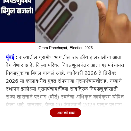
Gram Panchayat, Election 2026
मुंबई
:
राज्यातील ग्रामीण भागातील राजकीय हालचालींना आता
वेग येणार आहे. जिल्हा परिषद निवडणुकानंतर आता ग्रामपंचायत
निवडणुकांचा बिगुल वाजलं आहे. जानेवारी 2026 ते डिसेंबर
2026 या कालावधीत मुदत संपणाऱ्या ग्रामपंचायतींसह, नव्याने
स्थापन झालेल्या ग्रामपंचायतींच्या सार्वत्रिक निवडणुकांसाठी
राज्य शासनाने प्रभाग (वॉर्ड) रचनेचा अधिकृत कार्यक्रम घोषित
केला आहे. यानुसार, येत्या 20 फेब्रुवारी 2026 पासून प्रभाग
रचनेच्या कामाला प्रत्यक्ष सुरुवात होणार आहे.
आणखी वाचा
ग्रामविकास विभागाच्या सहसचिव वर्षा भरोसे यांनी यासंदर्भातील